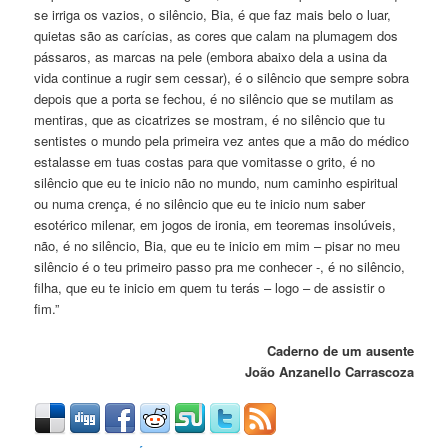
se irriga os vazios, o silêncio, Bia, é que faz mais belo o luar,
quietas são as carícias, as cores que calam na plumagem dos
pássaros, as marcas na pele (embora abaixo dela a usina da
vida continue a rugir sem cessar), é o silêncio que sempre sobra
depois que a porta se fechou, é no silêncio que se mutilam as
mentiras, que as cicatrizes se mostram, é no silêncio que tu
sentistes o mundo pela primeira vez antes que a mão do médico
estalasse em tuas costas para que vomitasse o grito, é no
silêncio que eu te inicio não no mundo, num caminho espiritual
ou numa crença, é no silêncio que eu te inicio num saber
esotérico milenar, em jogos de ironia, em teoremas insolúveis,
não, é no silêncio, Bia, que eu te inicio em mim – pisar no meu
silêncio é o teu primeiro passo pra me conhecer -, é no silêncio,
filha, que eu te inicio em quem tu terás – logo – de assistir o
fim.”
Caderno de um ausente
João Anzanello Carrascoza