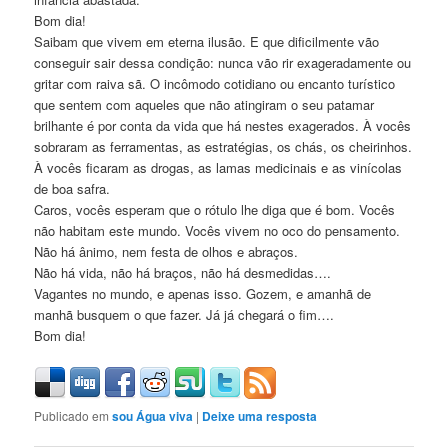
Bom dia!
Saibam que vivem em eterna ilusão. E que dificilmente vão
conseguir sair dessa condição: nunca vão rir exageradamente ou
gritar com raiva sã. O incômodo cotidiano ou encanto turístico
que sentem com aqueles que não atingiram o seu patamar
brilhante é por conta da vida que há nestes exagerados. À vocês
sobraram as ferramentas, as estratégias, os chás, os cheirinhos.
À vocês ficaram as drogas, as lamas medicinais e as vinícolas
de boa safra.
Caros, vocês esperam que o rótulo lhe diga que é bom. Vocês
não habitam este mundo. Vocês vivem no oco do pensamento.
Não há ânimo, nem festa de olhos e abraços.
Não há vida, não há braços, não há desmedidas….
Vagantes no mundo, e apenas isso. Gozem, e amanhã de
manhã busquem o que fazer. Já já chegará o fim….
Bom dia!
Publicado em
sou Água viva
|
Deixe uma resposta