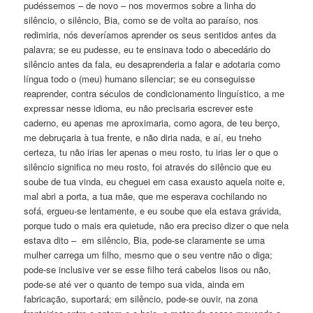
pudéssemos – de novo – nos movermos sobre a linha do
silêncio, o silêncio, Bia, como se de volta ao paraíso, nos
redimiria, nós deveríamos aprender os seus sentidos antes da
palavra; se eu pudesse, eu te ensinava todo o abecedário do
silêncio antes da fala, eu desaprenderia a falar e adotaria como
língua todo o (meu) humano silenciar; se eu conseguisse
reaprender, contra séculos de condicionamento linguístico, a me
expressar nesse idioma, eu não precisaria escrever este
caderno, eu apenas me aproximaria, como agora, de teu berço,
me debruçaria à tua frente, e não diria nada, e aí, eu tneho
certeza, tu não irias ler apenas o meu rosto, tu irias ler o que o
silêncio significa no meu rosto, foi através do silêncio que eu
soube de tua vinda, eu cheguei em casa exausto aquela noite e,
mal abri a porta, a tua mãe, que me esperava cochilando no
sofá, ergueu-se lentamente, e eu soube que ela estava grávida,
porque tudo o mais era quietude, não era preciso dizer o que nela
estava dito – em silêncio, Bia, pode-se claramente se uma
mulher carrega um filho, mesmo que o seu ventre não o diga;
pode-se inclusive ver se esse filho terá cabelos lisos ou não,
pode-se até ver o quanto de tempo sua vida, ainda em
fabricação, suportará; em silêncio, pode-se ouvir, na zona