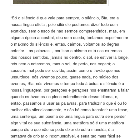
“Só o silêncio é que vale para sempre, o silêncio, Bia, era a
nossa língua oficial, pelo silêncio podíamos dizer tudo com
exatidão, sem o risco de não sermos compreendidos, mas, em
alguma época ancestral, deu-se a queda, tentamos experimentar
o máximo do silêncio e, então, caímos, voltamos ao degrau
anterior – as palavras -, por isso o abismo está nos extremos
dos nossos sentidos, jamais no centro, o sol, se estiver lá longe,
nós nem o notaremos, mas o sol, de perto, nos cegará; o
sussurro mal pode ser ouvido, assim como o trovão que nos
unsurdece; nós vivemos pouco, quase nada, no núcleo dos
eventos, Bia, nós vivemos o tempo todo à beira: o silêncio é a
nossa linguagem, por gerações e gerações nos ensinaram a falar
quando estávamos no pleno entendimento desse idioma, e,
então, passamos a usar as palavras, para traduzir o que é ou foi
melhor dito silenciosamente, e não há como transferir uma frase,
uma sentença, um poema de uma língua para outra sem perder
algo vital de sua substância, uma metáfora só é uma metáfora
porque dis o que não se pode dizer de outra maneira, é a
tentativa de driblar o incomunicável, e seria tão mais fácil se