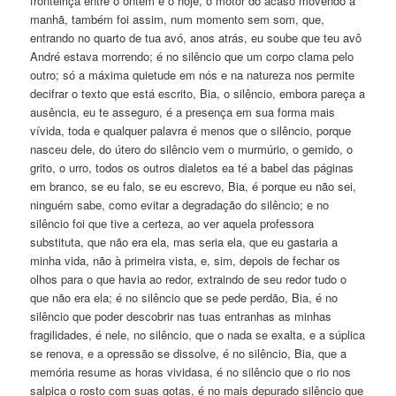
fronteiriça entre o ontem e o hoje, o motor do acaso movendo a
manhã, também foi assim, num momento sem som, que,
entrando no quarto de tua avó, anos atrás, eu soube que teu avô
André estava morrendo; é no silêncio que um corpo clama pelo
outro; só a máxima quietude em nós e na natureza nos permite
decifrar o texto que está escrito, Bia, o silêncio, embora pareça a
ausência, eu te asseguro, é a presença em sua forma mais
vívida, toda e qualquer palavra é menos que o silêncio, porque
nasceu dele, do útero do silêncio vem o murmúrio, o gemido, o
grito, o urro, todos os outros dialetos ea té a babel das páginas
em branco, se eu falo, se eu escrevo, Bia, é porque eu não sei,
ninguém sabe, como evitar a degradação do silêncio; e no
silêncio foi que tive a certeza, ao ver aquela professora
substituta, que não era ela, mas seria ela, que eu gastaria a
minha vida, não à primeira vista, e, sim, depois de fechar os
olhos para o que havia ao redor, extraindo de seu redor tudo o
que não era ela; é no silêncio que se pede perdão, Bia, é no
silêncio que poder descobrir nas tuas entranhas as minhas
fragilidades, é nele, no silêncio, que o nada se exalta, e a súplica
se renova, e a opressão se dissolve, é no silêncio, Bia, que a
memória resume as horas vividasa, é no silêncio que o rio nos
salpica o rosto com suas gotas, é no mais depurado silêncio que