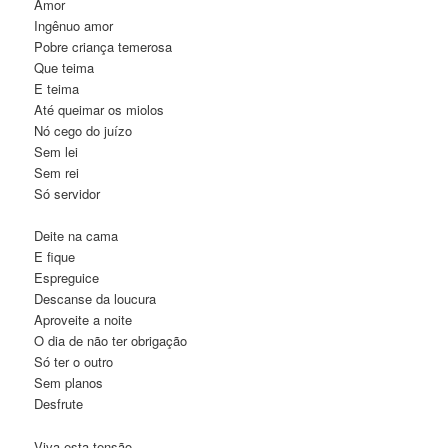
Amor
Ingênuo amor
Pobre criança temerosa
Que teima
E teima
Até queimar os miolos
Nó cego do juízo
Sem lei
Sem rei
Só servidor
Deite na cama
E fique
Espreguice
Descanse da loucura
Aproveite a noite
O dia de não ter obrigação
Só ter o outro
Sem planos
Desfrute
Viva esta tensão